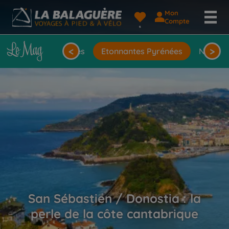
Mon
Compte
<
>
oyages
Rencontres
Etonnantes Pyrénées
Nos spé
San Sébastien / Donostia : la
perle de la côte cantabrique