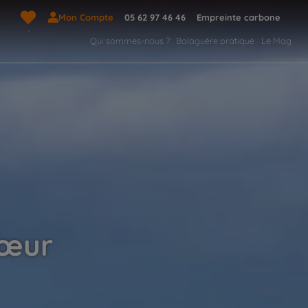
Mon Compte
05 62 97 46 46
Empreinte carbone
Qui sommes-nous ?
Balaguère pratique
Le Mag
sœur