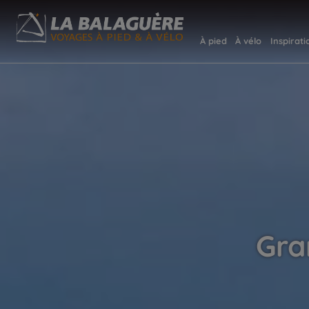
À pied
À vélo
Inspirati
Gra