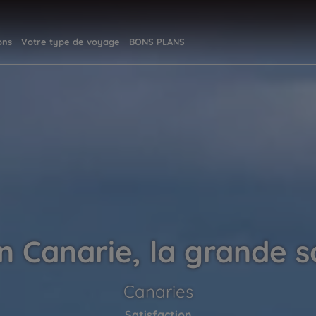
ons
Votre type de voyage
BONS PLANS
n Canarie, la grande 
Canaries
Satisfaction