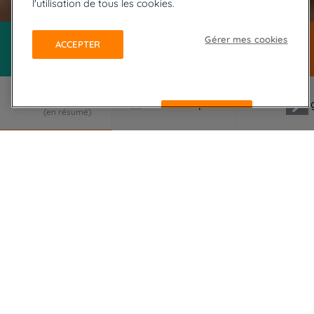
l'utilisation de tous les cookies.
Gérer mes cookies
ACCEPTER
REFUSER
LE VOYAGE EN RÉSUMÉ
Un trek sportif aux Canaries à travers les 3
massifs de l'île de Tenerife, combinant ascension
de sommets et randonnée côtière. Ce séjour à
Tenerife vous fera traverser l'île à pied et
découvrir les paysages volcaniques
époustouflants du parc national du Teide en
liberté.