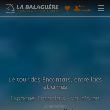
Mon
Compte
Le tour des Encantats, entre lacs
et cimes
Espagne, Encantats - Val d'Aran
Satisfaction