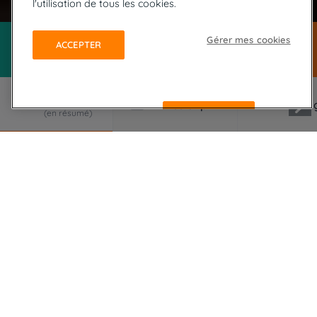
l'utilisation de tous les cookies.
Gérer mes cookies
ACCEPTER
REFUSER
LE VOYAGE EN RÉSUMÉ
Une grande randonnée en boucle sur l'île des 4
éléments ou comment assister à la création du
monde.
En véhicule adapté, nous atteignons les plus
grandioses paysages de l'Islande, île de feu et de
glace : déserts austères, mousses vertes, sable noir
et massif de lave pétrifiée, sources chaudes et