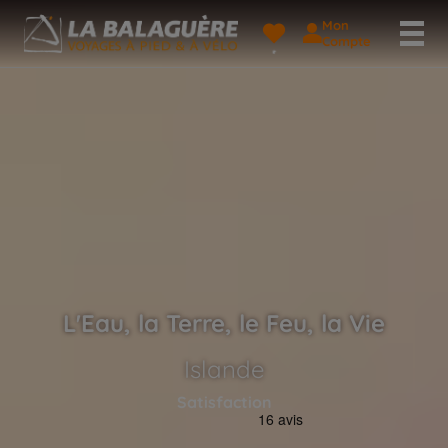
Mon
Compte
L'Eau, la Terre, le Feu, la Vie
Islande
Satisfaction