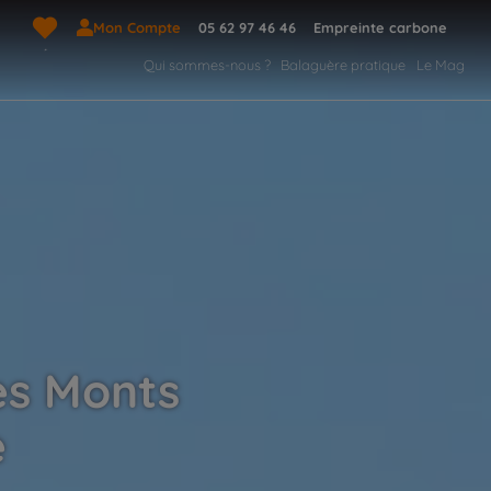
Mon Compte
05 62 97 46 46
Empreinte carbone
Qui sommes-nous ?
Balaguère pratique
Le Mag
les Monts
e