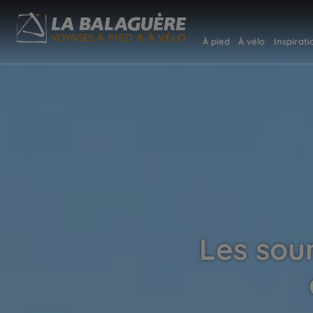
À pied
À vélo
Inspirati
Les sour