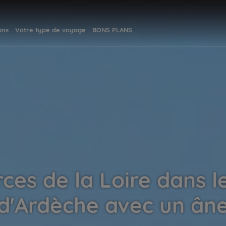
ons
Votre type de voyage
BONS PLANS
ces de la Loire dans 
d'Ardèche avec un ân