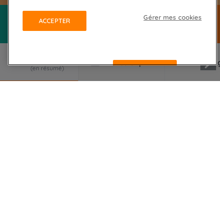
Gérer mes cookies
ACCEPTER
REFUSER
LE VOYAGE EN RÉSUMÉ
Le désert du Petit Prince existe, avec ses étoiles
et ses mystères, nous l'avons rencontré quelque
part en Mauritanie, entre Ouadane, Chinguetti…
Depuis, grâce à des relations très étroites avec ce
pays, la Mauritanie est devenue la spécialité, la
destination amie et fétiche de La Balaguère.
Ouadane et Chinguetti constituent deux villes
historiques exceptionnelles, mythiques. Citées