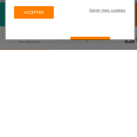
Gérer mes cookies
ACCEPTER
REFUSER
LE VOYAGE EN RÉSUMÉ
Découvrez la magie des Vosges avec ce séjour en
raquettes au lac Blanc ! Explorez des paysages
enneigés, admirez des panoramas
époustouflants, et détendez-vous dans cet
hébergement tout confort. Une aventure
hivernale inoubliable vous attend, entre nature et
relaxation !
Plongez au cœur des Vosges pour une aventure