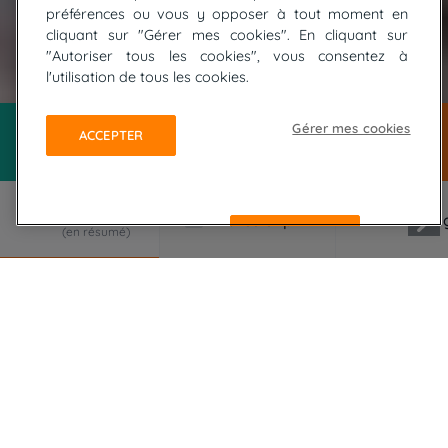
préférences ou vous y opposer à tout moment en
cliquant sur "Gérer mes cookies". En cliquant sur
"Autoriser tous les cookies", vous consentez à
© Stephanie BRASIER
l'utilisation de tous les cookies.
Gérer mes cookies
ACCEPTER
REFUSER
LE VOYAGE EN RÉSUMÉ
En marche pour des randonnées sur Tenerife en
famille ! Volcan endormi, baleines et dauphins
bien vivants, pierres qui poncent, arbres qui
pleurent, un séjour qui vous sourit…