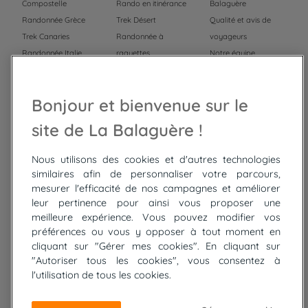
Compostelle
Rando en itinérance
Balaguère
Randonnée Grèce
Trek Désert
Qualité et avis de
Trek Canaries
Randonnée à
voyageurs
Randonnée Italie
raquettes
Notre équipe
Trek Népal
Voyage à vélo
Recrutement
Randonnée Maroc
Randonnée
Bonjour et bienvenue sur le
Trek Mauritanie
Trek
Randonnée Pérou
site de La Balaguère !
Nous utilisons des cookies et d'autres technologies
Top
circuits
similaires afin de personnaliser votre parcours,
mesurer l'efficacité de nos campagnes et améliorer
Tour du lac de Constance à vélo
leur pertinence pour ainsi vous proposer une
Cyclades : Amorgos et Naxos
meilleure expérience. Vous pouvez modifier vos
Randonnée aux Bardenas Reales
préférences ou vous y opposer à tout moment en
De Collioure à Cadaquès à pied
cliquant sur "Gérer mes cookies". En cliquant sur
Découverte des trésors de Madère
"Autoriser tous les cookies", vous consentez à
Rando Réunion en douceur
l'utilisation de tous les cookies.
Raquettes balnéo, Néouvielle Gavarnie
Trek sur Tenerife