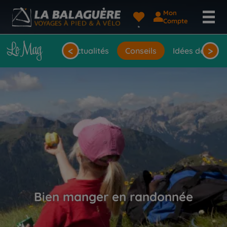
Mon
Compte
<
>
Actualités
Conseils
Idées de voya
Bien manger en randonnée