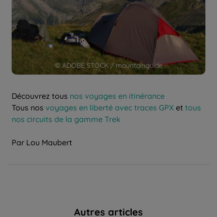
© ADOBE STOCK / mountainguide
Découvrez tous
nos voyages en itinérance
Tous nos
voyages en liberté avec traces GPX
et
tous
nos circuits de la gamme Trek
Par Lou Maubert
Autres articles