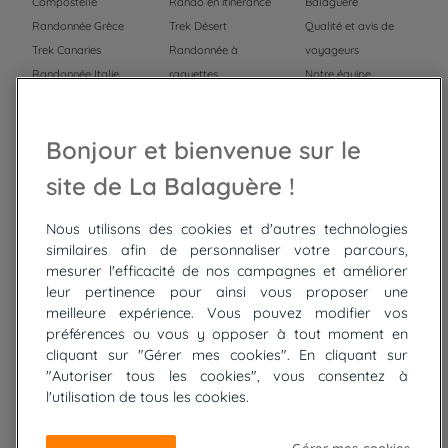
Compostelle
Rando en itinérance
Balaguère
Randonnée Grèce
Trek Désert
Qualité et avis de
Trek Canaries
Randonnée à
voyageurs
Randonnée Italie
raquettes
Notre équipe
Trek Népal
Voyage à vélo
Recrutement
Randonnée Maroc
Randonnée
Bonjour et bienvenue sur le
Trek Mauritanie
Trek
Randonnée Pérou
site de La Balaguère !
Nous utilisons des cookies et d'autres technologies
Top
circuits
similaires afin de personnaliser votre parcours,
mesurer l'efficacité de nos campagnes et améliorer
Tour du lac de Constance à vélo
leur pertinence pour ainsi vous proposer une
Cyclades : Amorgos et Naxos
meilleure expérience. Vous pouvez modifier vos
Randonnée aux Bardenas Reales
préférences ou vous y opposer à tout moment en
De Collioure à Cadaquès à pied
cliquant sur "Gérer mes cookies". En cliquant sur
Découverte des trésors de Madère
"Autoriser tous les cookies", vous consentez à
Rando Réunion en douceur
l'utilisation de tous les cookies.
Raquettes balnéo, Néouvielle Gavarnie
Trek sur Tenerife