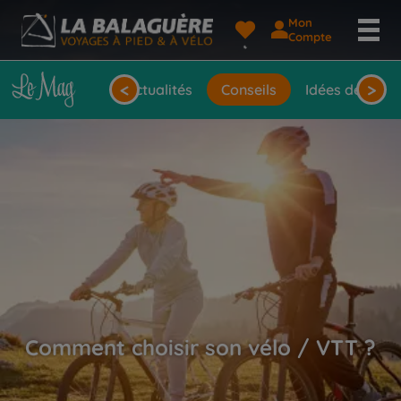
Mon
Compte
<
>
Actualités
Conseils
Idées de voya
Comment choisir son vélo / VTT ?