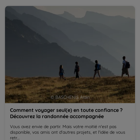
Comment voyager seul(e) en toute confiance ?
Qu
Découvrez la randonnée accompagnée
co
© BASCHENIS Alain
Comment voyager seul(e) en toute confiance ?
Découvrez la randonnée accompagnée
Vous avez envie de partir. Mais votre moitié n'est pas
disponible, vos amis ont d'autres projets, et l'idée de vous
retr...