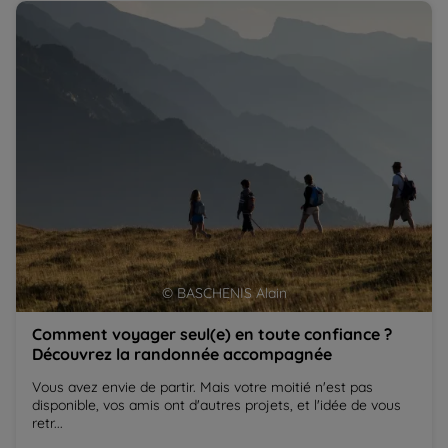
Comment voyager seul(e) en toute confiance ?
Qu
Découvrez la randonnée accompagnée
co
© BASCHENIS Alain
Comment voyager seul(e) en toute confiance ?
Découvrez la randonnée accompagnée
Vous avez envie de partir. Mais votre moitié n'est pas
disponible, vos amis ont d'autres projets, et l'idée de vous
retr...