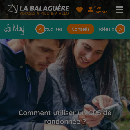
Mon
Compte
<
>
Actualités
Conseils
Idées de voya
Comment utiliser un GPS de
randonnée ?