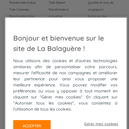
Randonnée Grèce
Trek Désert
Qualité et avis de
Trek Canaries
Randonnée à
voyageurs
Randonnée Italie
raquettes
Notre équipe
Trek Népal
Voyage à vélo
Recrutement
Randonnée Maroc
Randonnée
Bonjour et bienvenue sur le
Trek Mauritanie
Trek
Randonnée Pérou
site de La Balaguère !
Nous utilisons des cookies et d'autres technologies
Top
circuits
similaires afin de personnaliser votre parcours,
mesurer l'efficacité de nos campagnes et améliorer
Tour du lac de Constance à vélo
leur pertinence pour ainsi vous proposer une
Cyclades : Amorgos et Naxos
meilleure expérience. Vous pouvez modifier vos
Randonnée aux Bardenas Reales
préférences ou vous y opposer à tout moment en
De Collioure à Cadaquès à pied
cliquant sur "Gérer mes cookies". En cliquant sur
Découverte des trésors de Madère
"Autoriser tous les cookies", vous consentez à
Rando Réunion en douceur
l'utilisation de tous les cookies.
Raquettes balnéo, Néouvielle Gavarnie
Trek sur Tenerife
Gérer mes cookies
ACCEPTER