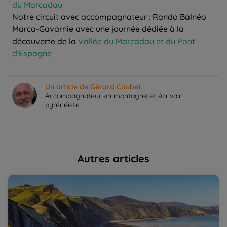
du Marcadau
Notre circuit avec accompagnateur : Rando Balnéo
Marca-Gavarnie avec une journée dédiée à la
découverte de la
Vallée du Marcadau et du Pont
d'Espagne
Un article de Gérard Caubet
Accompagnateur en montagne et écrivain
pyrénéiste
Autres articles
Le flysch de Zumaïa en Espagne | La Balaguère
Le