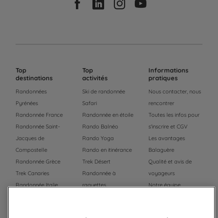
Top
Top
Informations
destinations
activités
pratiques
Randonnées
Ski de randonnée
Nous contacter, nous
Pyrénées
Safari
rencontrer
Randonnée France
Randonnée en étoile
Toutes les infos pour
Randonnée Saint-
Rando Balnéo
s'inscrire et CGV
Jacques de
Rando Yoga
Les avantages
Compostelle
Rando en itinérance
Balaguère
Randonnée Grèce
Trek Désert
Qualité et avis de
Trek Canaries
Randonnée à
voyageurs
Randonnée Italie
raquettes
Notre équipe
Trek Népal
Voyage à vélo
Recrutement
Randonnée Maroc
Randonnée