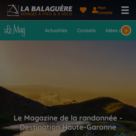
Mon
Compte
>
Actualités
Conseils
Idées de voy
Le Magazine de la randonnée -
Destination Haute-Garonne