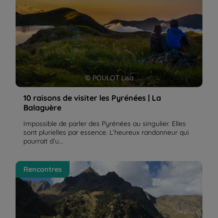
© POULOT Lisa
10 raisons de visiter les Pyrénées | La
Balaguère
Impossible de parler des Pyrénées au singulier. Elles
sont plurielles par essence. L’heureux randonneur qui
pourrait d’u...
Le Luchonnais, au pied des plus hautes montagnes
Rencontres
pyrénéennes | La Balaguère