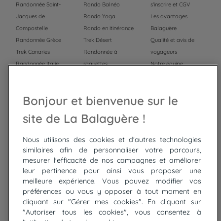
Randonnée Saint-
Rando Balnéo
s'inscrire et CGV
Jacques de
Rando Yoga
Les avantages
Compostelle
Rando en itinérance
Balaguère
Randonnée Grèce
Trek Désert
Qualité et avis de
Trek Canaries
Randonnée à
voyageurs
Randonnée Italie
raquettes
Notre équipe
Trek Népal
Voyage à vélo
Recrutement
Randonnée Maroc
Randonnée
Bonjour et bienvenue sur le
Trek Mauritanie
Trek
Randonnée Pérou
site de La Balaguère !
Nous utilisons des cookies et d'autres technologies
Top
circuits
similaires afin de personnaliser votre parcours,
mesurer l'efficacité de nos campagnes et améliorer
Tour du lac de Constance à vélo
leur pertinence pour ainsi vous proposer une
Cyclades : Amorgos et Naxos
meilleure expérience. Vous pouvez modifier vos
Randonnée aux Bardenas Reales
préférences ou vous y opposer à tout moment en
De Collioure à Cadaquès à pied
cliquant sur "Gérer mes cookies". En cliquant sur
Découverte des trésors de Madère
"Autoriser tous les cookies", vous consentez à
Rando Réunion en douceur