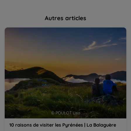
Autres articles
10 raisons de visiter les Pyrénées | La Balaguère
La
ca
© POULOT Lisa
10 raisons de visiter les Pyrénées | La Balaguère