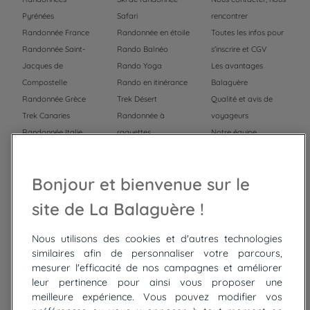
Pyrénées
Safari
rencontrer
Randonnée France
Randonnée en étoile
Toutes les infos pour
Randonnée Saint-
Rando Balnéo
s'inscrire et CGV
Jacques de
Rando Yoga
Les avantages
Compostelle
Rando en itinérance
Balaguère
Randonnée Grèce
Trek Désert
Qualité et avis de
Trek Canaries
Randonnée à
voyageurs
Randonnée Italie
raquettes
Notre équipe
Trek Népal
Voyage à vélo
Recrutement
Randonnée Maroc
Randonnée
Bonjour et bienvenue sur le
Trek Mauritanie
Trek
Randonnée Pérou
site de La Balaguère !
Nous utilisons des cookies et d'autres technologies
Top
circuits
similaires afin de personnaliser votre parcours,
mesurer l'efficacité de nos campagnes et améliorer
Tour du lac de Constance à vélo
leur pertinence pour ainsi vous proposer une
Cyclades : Amorgos et Naxos
meilleure expérience. Vous pouvez modifier vos
Randonnée aux Bardenas Reales