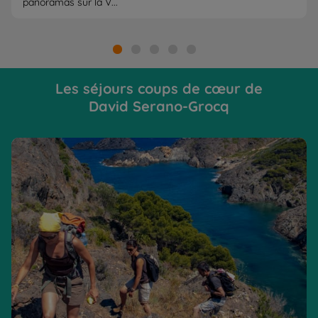
panoramas sur la V...
Les séjours coups de cœur de
David Serano-Grocq
Collioure Cadaques entre mer et montagne
Co