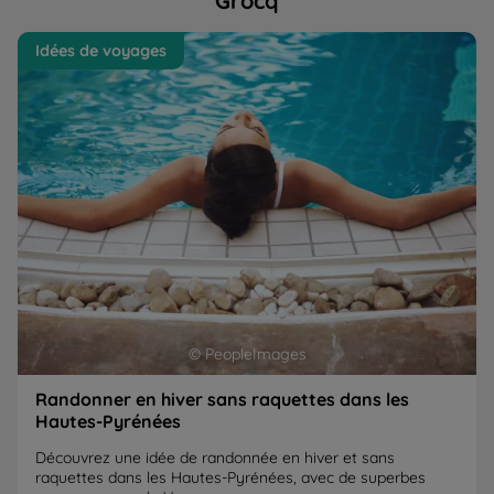
Grocq
Randonner en hiver sans raquettes dans les Hautes-
Po
Idées de voyages
Pyrénées
"r
© PeopleImages
Randonner en hiver sans raquettes dans les
Hautes-Pyrénées
Découvrez une idée de randonnée en hiver et sans
raquettes dans les Hautes-Pyrénées, avec de superbes