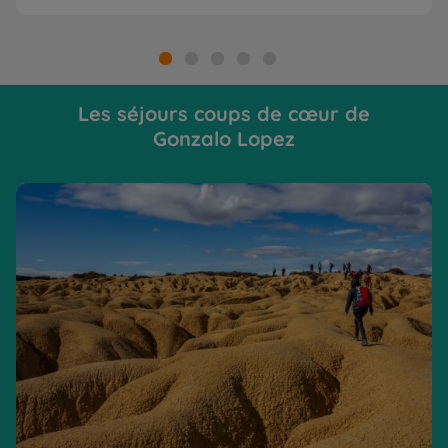
Les séjours coups de cœur de
Gonzalo Lopez
Des Bardenas à la Sierra de Guara, un triptyque insolite !
Du
cu