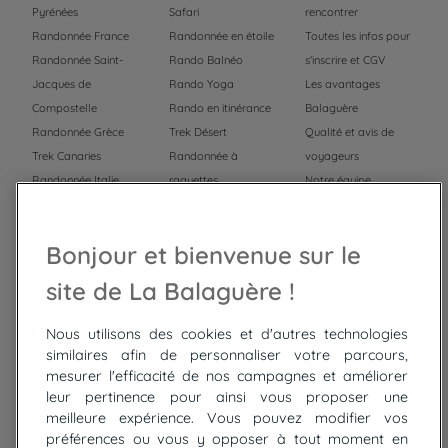
Pyrénées
Safari
rencontrer
Randonnée France
Randonnée en étoile
Toutes les infos pour
Randonnée Saint-
Rando Balnéo
s'inscrire et CGV
Jacques de
Rando Yoga
Les avantages
Compostelle
Rando en itinérance
Balaguère
Randonnée Grèce
Trek Désert
Qualité et avis de
Trek Canaries
Randonnée à
voyageurs
Randonnée Italie
raquettes
Notre équipe
Trek Népal
Voyage à vélo
Recrutement
Randonnée Maroc
Randonnée
Bonjour et bienvenue sur le
Trek Mauritanie
Trek
Randonnée Pérou
site de La Balaguère !
Nous utilisons des cookies et d'autres technologies
Top
circuits
similaires afin de personnaliser votre parcours,
mesurer l'efficacité de nos campagnes et améliorer
Tour du lac de Constance à vélo
leur pertinence pour ainsi vous proposer une
Cyclades : Amorgos et Naxos
meilleure expérience. Vous pouvez modifier vos
Randonnée aux Bardenas Reales
préférences ou vous y opposer à tout moment en