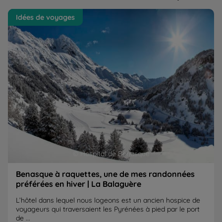
Benasque à raquettes, une de mes randonnées
Sa
Idées de voyages
préférées en hiver | La Balaguère
pl
© Hospital de Benasque
Benasque à raquettes, une de mes randonnées
préférées en hiver | La Balaguère
L’hôtel dans lequel nous logeons est un ancien hospice de
voyageurs qui traversaient les Pyrénées à pied par le port
de ...