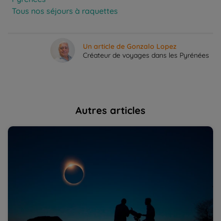
Tous nos séjours à raquettes
Un article de Gonzalo Lopez
Créateur de voyages dans les Pyrénées
Autres articles
Où voir l'éclipse d'août 2026 ? Les meilleurs endroits
10
pour l'observer