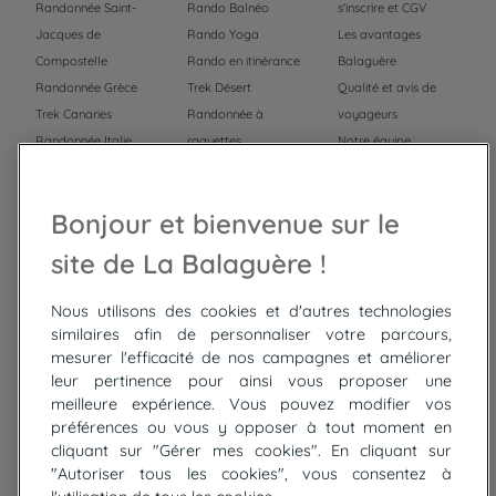
Randonnée Saint-
Rando Balnéo
s'inscrire et CGV
Jacques de
Rando Yoga
Les avantages
Compostelle
Rando en itinérance
Balaguère
Randonnée Grèce
Trek Désert
Qualité et avis de
Trek Canaries
Randonnée à
voyageurs
Randonnée Italie
raquettes
Notre équipe
Trek Népal
Voyage à vélo
Recrutement
Randonnée Maroc
Randonnée
Bonjour et bienvenue sur le
Trek Mauritanie
Trek
Randonnée Pérou
site de La Balaguère !
Nous utilisons des cookies et d'autres technologies
Top
circuits
similaires afin de personnaliser votre parcours,
mesurer l'efficacité de nos campagnes et améliorer
Tour du lac de Constance à vélo
leur pertinence pour ainsi vous proposer une
Cyclades : Amorgos et Naxos
meilleure expérience. Vous pouvez modifier vos
Randonnée aux Bardenas Reales
préférences ou vous y opposer à tout moment en
De Collioure à Cadaquès à pied
cliquant sur "Gérer mes cookies". En cliquant sur
Découverte des trésors de Madère
"Autoriser tous les cookies", vous consentez à
Rando Réunion en douceur