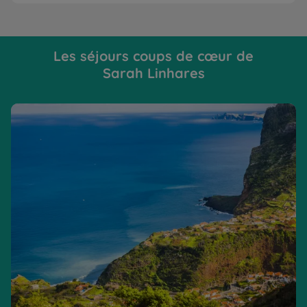
Les séjours coups de cœur de
Sarah Linhares
Découverte des trésors de la nature
La