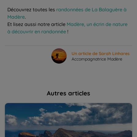
Découvrez toutes les
randonnées de La Balaguère à
Madère
.
Et lisez aussi notre article
Madère, un écrin de nature
à découvrir en randonnée
!
Un article de Sarah Linhares
Accompagnatrice Madère
Autres articles
Les incontournables de l'île de Madère | La Balaguère
Ma
L