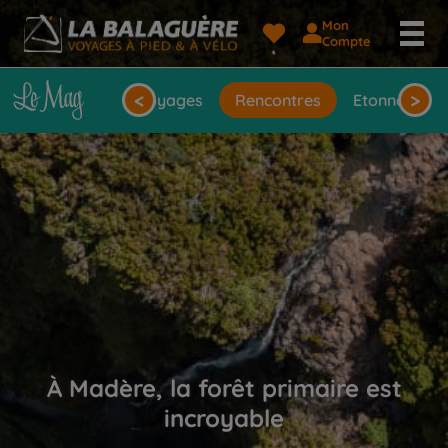
Mon
Compte
<
>
seils
Idées de voyages
Rencontres
Etonnantes 
À Madère, la forêt primaire est
incroyable