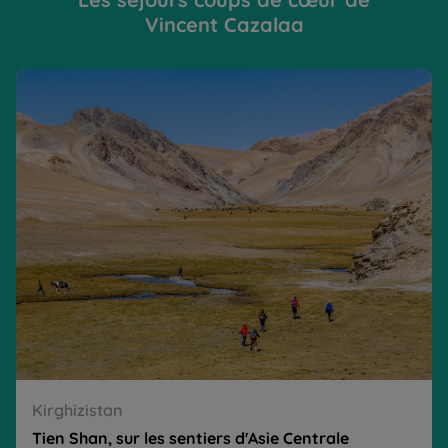
Vincent Cazalaa
Tien Shan, sur les sentiers d'Asie Centrale
D
Kirghizistan
Tien Shan, sur les sentiers d'Asie Centrale