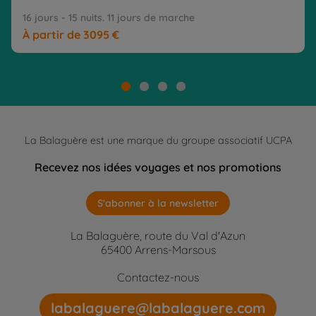
16 jours - 15 nuits. 11 jours de marche
À partir de 3095 €
La Balaguère est une marque du groupe associatif UCPA
Recevez nos idées voyages et nos promotions
S'abonner à la newsletter
La Balaguère, route du Val d'Azun
65400 Arrens-Marsous
Contactez-nous
labalaguere@labalaguere.com