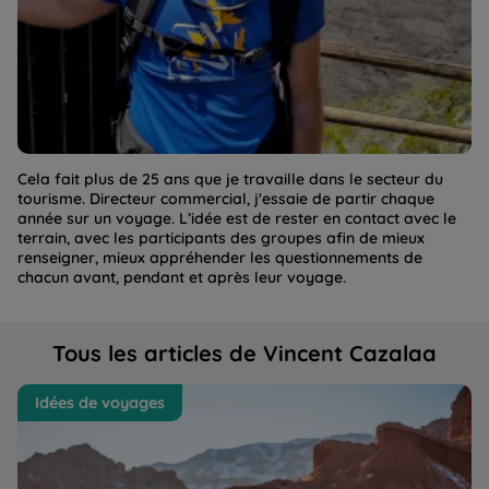
Cela fait plus de 25 ans que je travaille dans le secteur du
tourisme. Directeur commercial, j'essaie de partir chaque
année sur un voyage. L’idée est de rester en contact avec le
terrain, avec les participants des groupes afin de mieux
renseigner, mieux appréhender les questionnements de
chacun avant, pendant et après leur voyage.
Tous les articles de Vincent Cazalaa
Mon avis sur le Kirghizistan, un voyage à couper le
Mo
Idées de voyages
souffle | La Balaguère
15