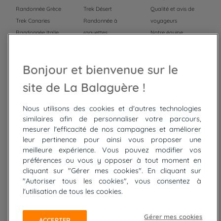
Randonnée Grèce
Trek Désert
Qualité et avis de
Trek Canaries
Randonnée à
voyageurs
Randonnée Italie
raquettes
Notre équipe
Trek Népal
Voyage à vélo
Recrutement
Randonnée Maroc
Randonnée
Bonjour et bienvenue sur le
Trek Mauritanie
Trek
Randonnée Pérou
site de La Balaguère !
Nous utilisons des cookies et d'autres technologies
Top
circuits
similaires afin de personnaliser votre parcours,
mesurer l'efficacité de nos campagnes et améliorer
Tour du lac de Constance à vélo
leur pertinence pour ainsi vous proposer une
Cyclades : Amorgos et Naxos
meilleure expérience. Vous pouvez modifier vos
Randonnée aux Bardenas Reales
préférences ou vous y opposer à tout moment en
De Collioure à Cadaquès à pied
cliquant sur "Gérer mes cookies". En cliquant sur
Découverte des trésors de Madère
"Autoriser tous les cookies", vous consentez à
Rando Réunion en douceur
l'utilisation de tous les cookies.
Raquettes balnéo, Néouvielle Gavarnie
Trek sur Tenerife
Gérer mes cookies
ACCEPTER