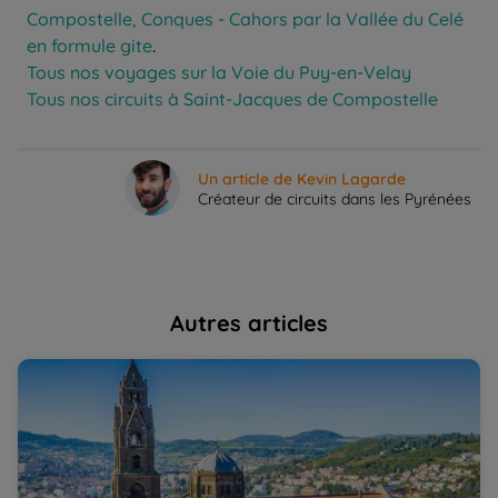
Compostelle, Conques - Cahors par la Vallée du Celé
en formule gite
.
Tous nos voyages sur la Voie du Puy-en-Velay
Tous nos circuits à Saint-Jacques de Compostelle
Un article de Kevin Lagarde
Créateur de circuits dans les Pyrénées
Autres articles
Renaud, son récit de voyage "Le Puy en Velay Aumont-
Ma
Aubrac à petits pas" sur le chemin de Compostelle | La
Co
Balaguère