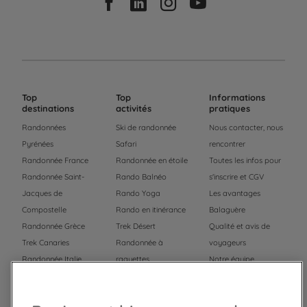
Top
Top
Informations
destinations
activités
pratiques
Randonnées
Ski de randonnée
Nous contacter, nous
Pyrénées
Safari
rencontrer
Randonnée France
Randonnée en étoile
Toutes les infos pour
Randonnée Saint-
Rando Balnéo
s'inscrire et CGV
Jacques de
Rando Yoga
Les avantages
Compostelle
Rando en itinérance
Balaguère
Randonnée Grèce
Trek Désert
Qualité et avis de
Trek Canaries
Randonnée à
voyageurs
Randonnée Italie
raquettes
Notre équipe
Trek Népal
Voyage à vélo
Recrutement
Randonnée Maroc
Randonnée