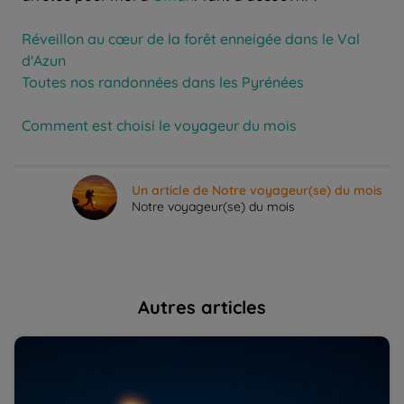
Réveillon au cœur de la forêt enneigée dans le Val
d'Azun
Toutes nos randonnées dans les Pyrénées
Comment est choisi le voyageur du mois
Un article de Notre voyageur(se) du mois
Notre voyageur(se) du mois
Autres articles
Où voir l'éclipse d'août 2026 ? Les meilleurs endroits
10
pour l'observer