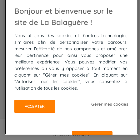
Randonnée Maroc
Randonnée
Bonjour et bienvenue sur le
Trek Mauritanie
Trek
Randonnée Pérou
site de La Balaguère !
Nous utilisons des cookies et d'autres technologies
Top
circuits
similaires afin de personnaliser votre parcours,
mesurer l'efficacité de nos campagnes et améliorer
Tour du lac de Constance à vélo
leur pertinence pour ainsi vous proposer une
Cyclades : Amorgos et Naxos
meilleure expérience. Vous pouvez modifier vos
Randonnée aux Bardenas Reales
préférences ou vous y opposer à tout moment en
De Collioure à Cadaquès à pied
cliquant sur "Gérer mes cookies". En cliquant sur
Découverte des trésors de Madère
"Autoriser tous les cookies", vous consentez à
Rando Réunion en douceur
l'utilisation de tous les cookies.
Raquettes balnéo, Néouvielle Gavarnie
Trek sur Tenerife
Gérer mes cookies
ACCEPTER
PLAN DU SITE
MENTIONS LÉGALES ET CGU
CONFIDENTIALITÉ
GESTION DES COOKIES
REFUSER