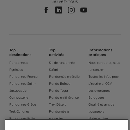
Suivez-nous
Top
Top
Informations
destinations
activités
pratiques
Randonnées
Ski de randonnée
Nous contacter, nous
Pyrénées
Safari
rencontrer
Randonnée France
Randonnée en étoile
Toutes les infos pour
Randonnée Saint-
Rando Balnéo
s'inscrire et CGV
Jacques de
Rando Yoga
Les avantages
Compostelle
Rando en itinérance
Balaguère
Randonnée Grèce
Trek Désert
Qualité et avis de
Trek Canaries
Randonnée à
voyageurs
Randonnée Italie
raquettes
Notre équipe
Trek Népal
Voyage à vélo
Recrutement