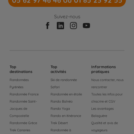
Suivez-nous
Top
Top
Informations
destinations
activités
pratiques
Randonnées
Ski de randonnée
Nous contacter, nous
Pyrénées
Safari
rencontrer
Randonnée France
Randonnée en étoile
Toutes les infos pour
Randonnée Saint-
Rando Balnéo
s'inscrire et CGV
Jacques de
Rando Yoga
Les avantages
Compostelle
Rando en itinérance
Balaguère
Randonnée Grèce
Trek Désert
Qualité et avis de
Trek Canaries
Randonnée à
voyageurs