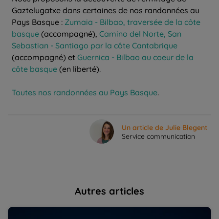
Gaztelugatxe dans certaines de nos randonnées au
Pays Basque :
Zumaia - Bilbao, traversée de la côte
basque
(accompagné),
Camino del Norte, San
Sebastian - Santiago par la côte Cantabrique
(accompagné) et
Guernica - Bilbao au coeur de la
côte basque
(en liberté).
Toutes nos randonnées au Pays Basque
.
Un article de Julie Blegent
Service communication
Autres articles
Où voir l'éclipse d'août 2026 ? Les meilleurs endroits
10