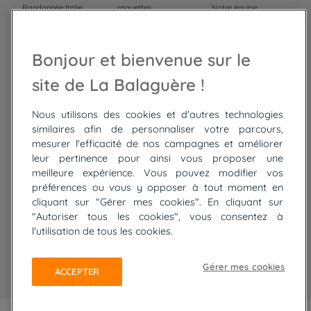
Randonnée Italie
raquettes
Notre équipe
Trek Népal
Voyage à vélo
Recrutement
Randonnée Maroc
Randonnée
Bonjour et bienvenue sur le
Trek Mauritanie
Trek
Randonnée Pérou
site de La Balaguère !
Nous utilisons des cookies et d'autres technologies
Top
circuits
similaires afin de personnaliser votre parcours,
mesurer l'efficacité de nos campagnes et améliorer
Tour du lac de Constance à vélo
leur pertinence pour ainsi vous proposer une
Cyclades : Amorgos et Naxos
meilleure expérience. Vous pouvez modifier vos
Randonnée aux Bardenas Reales
préférences ou vous y opposer à tout moment en
De Collioure à Cadaquès à pied
cliquant sur "Gérer mes cookies". En cliquant sur
Découverte des trésors de Madère
"Autoriser tous les cookies", vous consentez à
Rando Réunion en douceur
l'utilisation de tous les cookies.
Raquettes balnéo, Néouvielle Gavarnie
Trek sur Tenerife
Gérer mes cookies
ACCEPTER