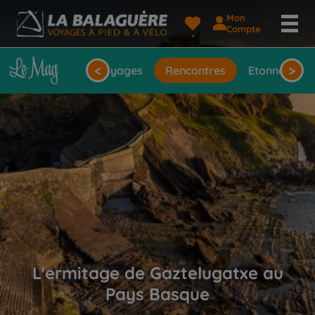
Mon
Compte
<
>
seils
Idées de voyages
Rencontres
Etonnantes 
L'ermitage de Gaztelugatxe au
Pays Basque