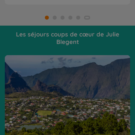
Les séjours coups de cœur de Julie
Blegent
De cirques en volcan, passionnément !
Al