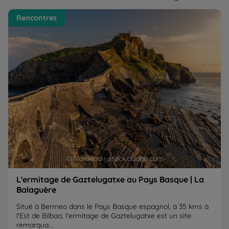
L'ermitage de Gaztelugatxe au Pays Basque | La
Ai
Rencontres
Balaguère
(E
© Noradoa - stock.adobe.com
L'ermitage de Gaztelugatxe au Pays Basque | La
Balaguère
Situé à Bermeo dans le Pays Basque espagnol, à 35 kms à
l'Est de Bilbao, l'ermitage de Gaztelugatxe est un site
remarqua...