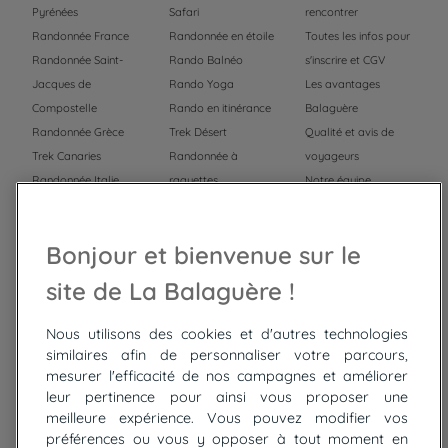
Pyrénées
Safari
rencontrer
Randonnée France
Randonnée en étoile
Toutes les infos pour
Randonnée Saint-
Rando Balnéo
s'inscrire et CGV
Jacques de
Rando Yoga
Les avantages
Compostelle
Rando en itinérance
Balaguère
Randonnée Grèce
Trek Désert
Qualité et avis de
Trek Canaries
Randonnée à
voyageurs
Randonnée Italie
raquettes
Notre équipe
Trek Népal
Voyage à vélo
Recrutement
Randonnée Maroc
Randonnée
Bonjour et bienvenue sur le
Trek Mauritanie
Trek
Randonnée Pérou
site de La Balaguère !
Nous utilisons des cookies et d'autres technologies
Top
circuits
similaires afin de personnaliser votre parcours,
mesurer l'efficacité de nos campagnes et améliorer
Tour du lac de Constance à vélo
leur pertinence pour ainsi vous proposer une
Cyclades : Amorgos et Naxos
meilleure expérience. Vous pouvez modifier vos
Randonnée aux Bardenas Reales
préférences ou vous y opposer à tout moment en