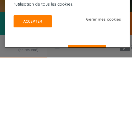
l'utilisation de tous les cookies.
Gérer mes cookies
ACCEPTER
REFUSER
LE VOYAGE EN RÉSUMÉ
Des randonnées sur la côte sud de Madère, la
compagnie de l'océan, les charmes de Funchal
puis l'adorable village côtier Jardim do Mar.
Madère est l'île idéale pour les randonneurs et tout
particulièrement la côte sud avec son étonnant
réseau de levadas fleuries, son impressionnante
géologie volcanique, ses chemins à travers les