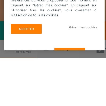
préférences ou vous y opposer à tout moment en
cliquant sur "Gérer mes cookies". En cliquant sur
"Autoriser tous les cookies", vous consentez à
© AMzPhoto - Fotolia
l'utilisation de tous les cookies.
Gérer mes cookies
ACCEPTER
REFUSER
LE VOYAGE EN RÉSUMÉ
Sur les traces d'Ulysse, des randonnées à la
découverte des plus belles îles Éoliennes de Lipari
au Stromboli. Toutes différentes, chacune mérite
de s'y attarder !
Une semaine de randonnée « volcanique » au