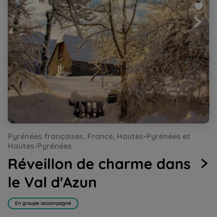
Go
Go
Go
Go
Go
Go
Pyrénées françaises, France, Hautes-Pyrénées et
to
to
to
to
to
to
slide
slide
slide
slide
slide
slide
Hautes-Pyrénées
1
2
3
4
5
6
Réveillon de charme dans
le Val d'Azun
En groupe accompagné