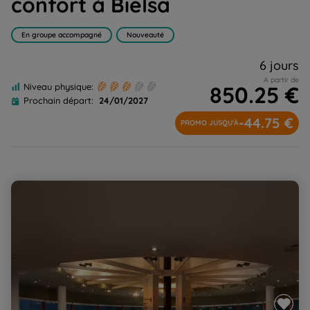
confort à Bielsa
En groupe accompagné
Nouveauté
6 jours
A partir de
850.25 €
Niveau physique:
Prochain départ:
24/01/2027
-44.75 €
PROMO JUSQU'À
Réveillon au Parador de Vielha : raquettes douillettes et
confort 4 étoiles