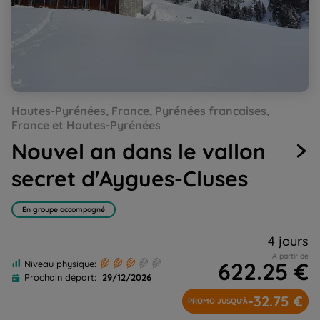
Go
Go
Go
Go
Go
Go
Go
Hautes-Pyrénées, France, Pyrénées françaises,
to
to
to
to
to
to
to
slide
slide
slide
slide
slide
slide
slide
France et Hautes-Pyrénées
1
2
3
4
5
6
7
Nouvel an dans le vallon
secret d'Aygues-Cluses
En groupe accompagné
4 jours
A partir de
622.25 €
Niveau physique:
Prochain départ:
29/12/2026
-32.75 €
PROMO JUSQU'À