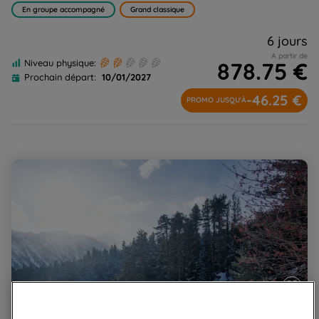
En groupe accompagné
Grand classique
6 jours
A partir de
878.75 €
Niveau physique:
Prochain départ:
10/01/2027
-46.25 €
PROMO JUSQU'À
Raquettes douillettes, balcon des Encantats et de
l'Aneto