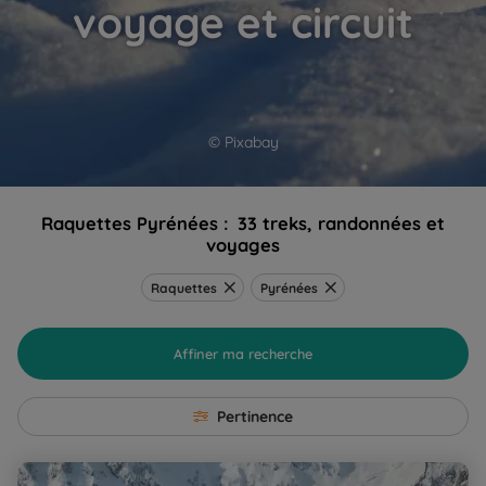
voyage et circuit
© Pixabay
Raquettes Pyrénées :
33 treks, randonnées et
voyages
Raquettes
Pyrénées
Affiner ma recherche
Pertinence
Raquettes confort et bien-être à Luchon, au pied des