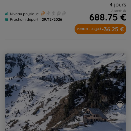
4 jours
A partir de
688.75 €
Niveau physique:
Prochain départ:
29/12/2026
-36.25 €
PROMO JUSQU'À
Val d'Aran - Encantats, raquette sportive en hôtel
confort