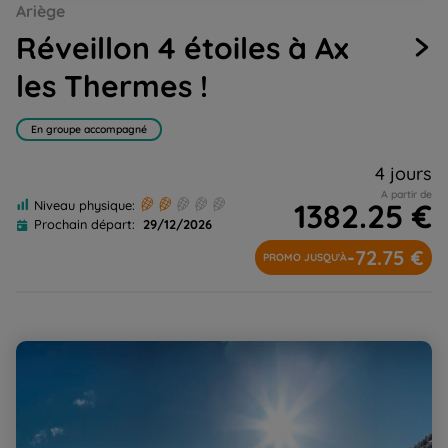
Ariège
to
to
to
to
to
to
to
to
to
slide
slide
slide
slide
slide
slide
slide
slide
slide
Réveillon 4 étoiles à Ax
1
2
3
4
5
6
7
8
9
les Thermes !
En groupe accompagné
4 jours
A partir de
1382.25 €
Niveau physique:
Prochain départ:
29/12/2026
-72.75 €
PROMO JUSQU'À
Réveillon raquette douillette tout confort : les neiges de
Benasque