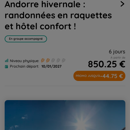
Andorre hivernale :
1
2
3
4
5
6
7
randonnées en raquettes
et hôtel confort !
En groupe accompagné
6 jours
A partir de
850.25 €
Niveau physique:
Prochain départ:
10/01/2027
-44.75 €
PROMO JUSQU'À
Benasque : raquettes et confort au pied de l'Aneto