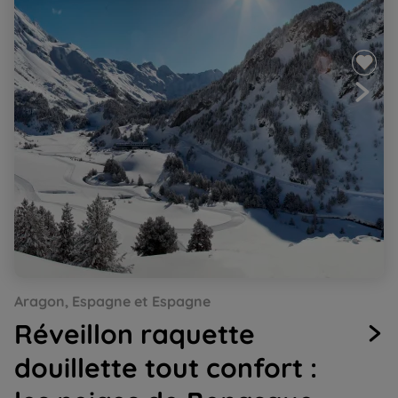
Go
Go
Go
Go
Go
Aragon, Espagne et Espagne
to
to
to
to
to
slide
slide
slide
slide
slide
Réveillon raquette
1
2
3
4
5
douillette tout confort :