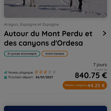
Go
Go
Go
Go
Go
Go
Go
Go
Aragon, Espagne et Espagne
to
to
to
to
to
to
to
to
slide
slide
slide
slide
slide
slide
slide
slide
Autour du Mont Perdu et
1
2
3
4
5
6
7
8
des canyons d'Ordesa
En groupe accompagné
Grand classique
7 jours
A partir de
840.75 €
Niveau physique:
Prochain départ:
24/01/2027
-44.25 €
PROMO JUSQU'À
Andorre hivernale : randonnées en raquettes et hôtel