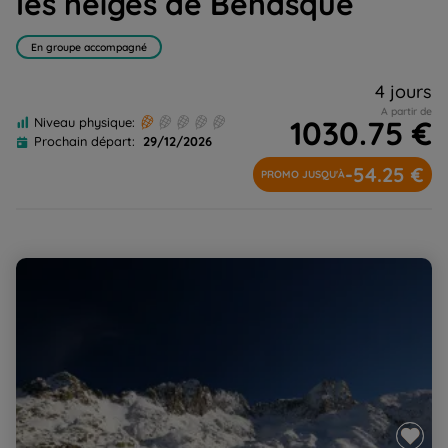
les neiges de Benasque
En groupe accompagné
4 jours
A partir de
1030.75 €
Niveau physique:
Prochain départ:
29/12/2026
-54.25 €
PROMO JUSQU'À
Réveillon douillet à Luz Saint-Sauveur