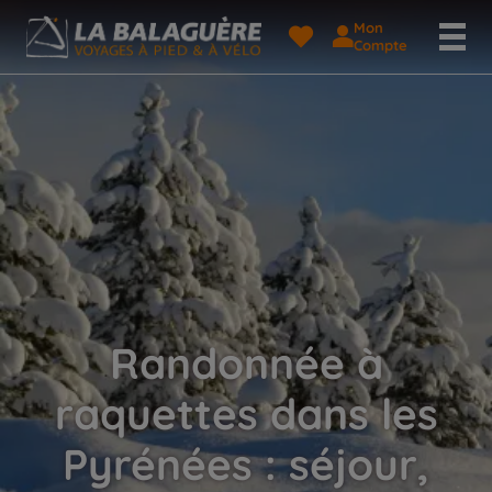
Mon
Compte
Randonnée à
raquettes dans les
Pyrénées : séjour,