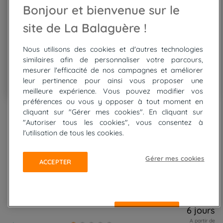
Bonjour et bienvenue sur le
site de La Balaguère !
Nous utilisons des cookies et d'autres technologies
similaires afin de personnaliser votre parcours,
mesurer l'efficacité de nos campagnes et améliorer
leur pertinence pour ainsi vous proposer une
meilleure expérience. Vous pouvez modifier vos
préférences ou vous y opposer à tout moment en
Go
Go
Go
Go
Go
Go
Go
Go
Go
Encantats - Val d'Aran, Espagne et Espagne
to
to
to
to
to
to
to
to
to
cliquant sur "Gérer mes cookies". En cliquant sur
slide
slide
slide
slide
slide
slide
slide
slide
slide
"Autoriser tous les cookies", vous consentez à
Raquettes douillettes,
1
2
3
4
5
6
7
8
9
l'utilisation de tous les cookies.
balcon des Encantats et
Gérer mes cookies
de l'Aneto
ACCEPTER
En groupe accompagné
6 jours
REFUSER
A partir de