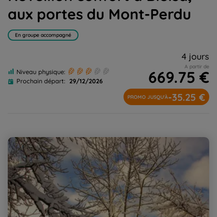
aux portes du Mont-Perdu
En groupe accompagné
4 jours
A partir de
669.75 €
Niveau physique:
Prochain départ:
29/12/2026
-35.25 €
PROMO JUSQU'À
Réveillon de charme dans le Val d'Azun