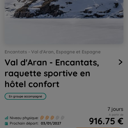
Go
Go
Go
Go
Go
Go
Go
Encantats - Val d'Aran, Espagne et Espagne
to
to
to
to
to
to
to
slide
slide
slide
slide
slide
slide
slide
Val d'Aran - Encantats,
1
2
3
4
5
6
7
raquette sportive en
hôtel confort
En groupe accompagné
7 jours
A partir de
916.75 €
Niveau physique:
Prochain départ:
03/01/2027