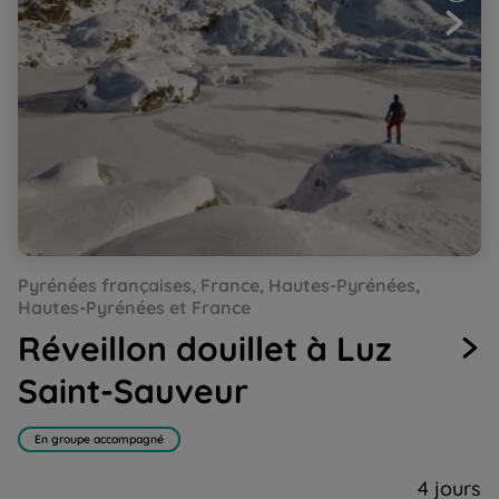
Go
Go
Go
Go
Go
Pyrénées françaises, France, Hautes-Pyrénées,
to
to
to
to
to
slide
slide
slide
slide
slide
Hautes-Pyrénées et France
1
2
3
4
5
Réveillon douillet à Luz
Saint-Sauveur
En groupe accompagné
4 jours