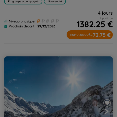
En groupe accompagné
Nouveauté
4 jours
A partir de
1382.25 €
Niveau physique:
Prochain départ:
29/12/2026
-72.75 €
PROMO JUSQU'À
Raquette douillette tout confort : neiges et eaux chaudes
de Benasque