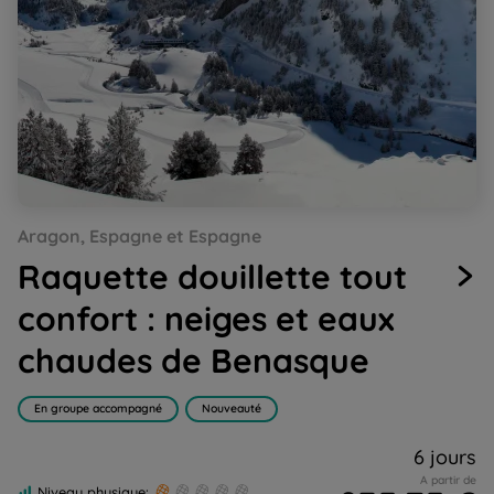
Go
Go
Go
Go
Go
Aragon, Espagne et Espagne
to
to
to
to
to
slide
slide
slide
slide
slide
Raquette douillette tout
1
2
3
4
5
confort : neiges et eaux
chaudes de Benasque
En groupe accompagné
Nouveauté
6 jours
A partir de
Niveau physique: