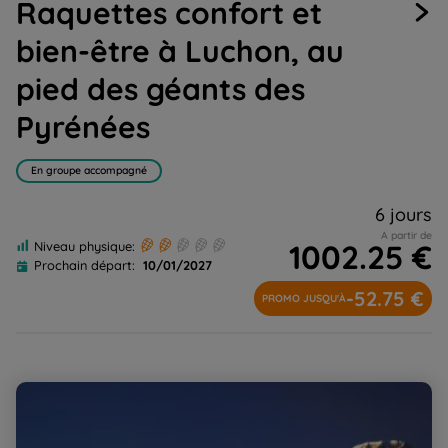
Raquettes confort et
1
2
3
4
5
6
7
8
9
bien-être à Luchon, au
pied des géants des
Pyrénées
En groupe accompagné
6 jours
A partir de
1002.25 €
Niveau physique:
Prochain départ:
10/01/2027
-52.75 €
PROMO JUSQU'À
Neiges d'Aragon en hôtel confort à Bielsa