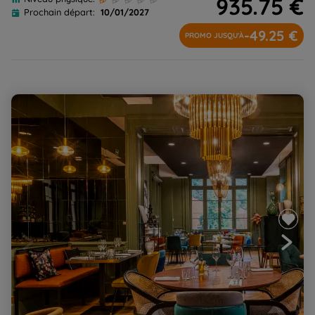
935.75 €
Prochain départ:
10/01/2027
-49.25 €
PROMO JUSQU'À
Ariège secrète hivernale en hôtel****