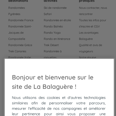
destinations
activités
pratiques
Randonnées
Ski de randonnée
Nous contacter, nous
Pyrénées
Safari
rencontrer
Randonnée France
Randonnée en étoile
Toutes les infos pour
Randonnée Saint-
Rando Balnéo
s'inscrire et CGV
Jacques de
Rando Yoga
Les avantages
Compostelle
Rando en itinérance
Balaguère
Randonnée Grèce
Trek Désert
Qualité et avis de
Trek Canaries
Randonnée à
voyageurs
Randonnée Italie
raquettes
Notre équipe
Trek Népal
Voyage à vélo
Recrutement
Randonnée Maroc
Randonnée
Bonjour et bienvenue sur le
Trek Mauritanie
Trek
Randonnée Pérou
site de La Balaguère !
Nous utilisons des cookies et d'autres technologies
Top
circuits
similaires afin de personnaliser votre parcours,
mesurer l'efficacité de nos campagnes et améliorer
Tour du lac de Constance à vélo
leur pertinence pour ainsi vous proposer une
Cyclades : Amorgos et Naxos