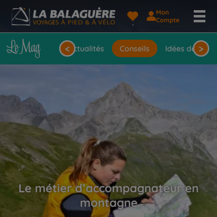
Mon
Compte
<
>
Actualités
Conseils
Idées de voya
Le métier d’accompagnateur en
montagne