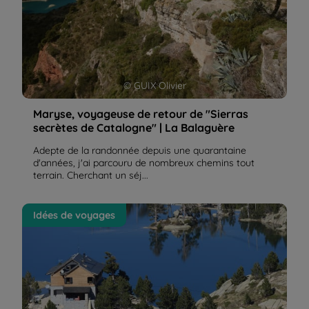
© GUIX Olivier
Maryse, voyageuse de retour de "Sierras
secrètes de Catalogne" | La Balaguère
Adepte de la randonnée depuis une quarantaine
d'années, j'ai parcouru de nombreux chemins tout
terrain. Cherchant un séj...
Le Tour des Encantats est une star du catalogue
Idées de voyages
Balaguère | La Balaguère