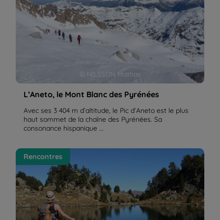
© NILSSON Mattias
L’Aneto, le Mont Blanc des Pyrénées
Avec ses 3 404 m d’altitude, le Pic d’Aneto est le plus
haut sommet de la chaîne des Pyrénées. Sa
consonance hispanique ...
Le Val D'Aran est un peu mon jardin secret | La
Rencontres
Balaguère