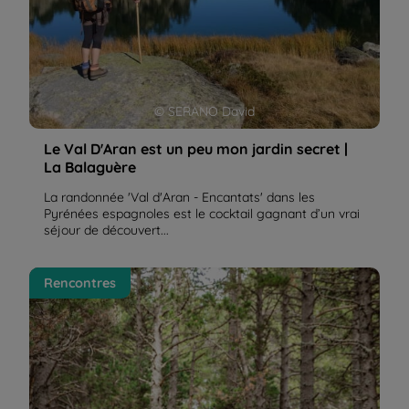
© SERANO David
Le Val D'Aran est un peu mon jardin secret |
La Balaguère
La randonnée 'Val d'Aran - Encantats' dans les
Pyrénées espagnoles est le cocktail gagnant d’un vrai
séjour de découvert...
Axelle, voyageuse de retour du séjour Yoga, rando
Rencontres
zen et spa dans les Pyrénées | La Balaguère