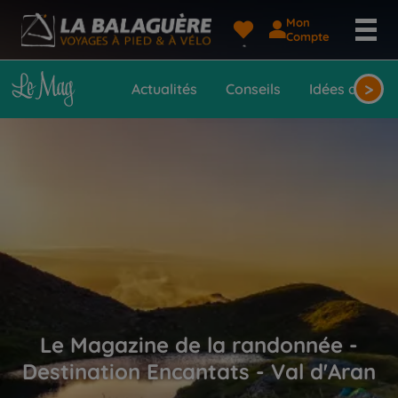
Mon
Compte
>
Actualités
Conseils
Idées de voy
Le Magazine de la randonnée -
Destination Encantats - Val d'Aran