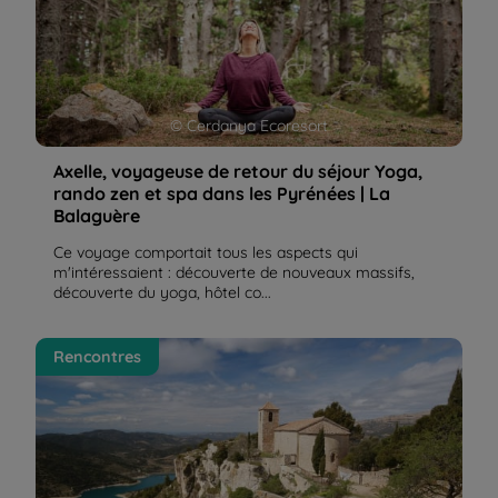
© Cerdanya Ecoresort
Axelle, voyageuse de retour du séjour Yoga,
rando zen et spa dans les Pyrénées | La
Balaguère
Ce voyage comportait tous les aspects qui
m'intéressaient : découverte de nouveaux massifs,
découverte du yoga, hôtel co...
Maryse, voyageuse de retour de "Sierras secrètes
Rencontres
de Catalogne" | La Balaguère