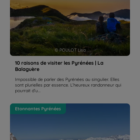
© POULOT Lisa
10 raisons de visiter les Pyrénées | La
Balaguère
Impossible de parler des Pyrénées au singulier. Elles
sont plurielles par essence. L’heureux randonneur qui
pourrait d’u...
L’Aneto, le Mont Blanc des Pyrénées
Etonnantes Pyrénées