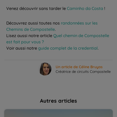
Venez découvrir sans tarder le
Caminho da Costa
!
Découvrez aussi toutes nos
randonnées sur les
Chemins de Compostelle
.
Lisez aussi notre article
Quel chemin de Compostelle
est fait pour vous ?
Voir aussi notre
guide complet de la credential
.
Un article de Céline Bruyas
Créatrice de circuits Compostelle
Autres articles
L'Alentejo, une des plus belles régions du Portugal | La
Qu
Balaguère
L