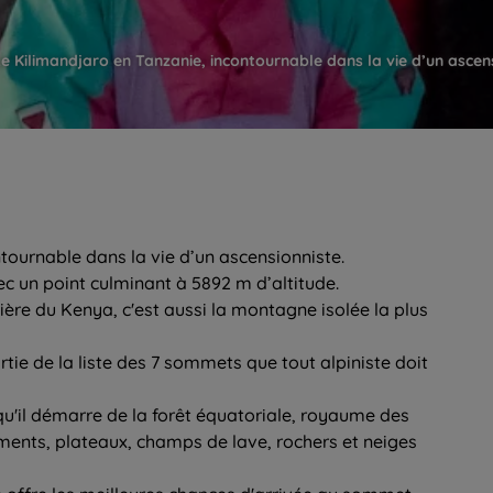
e Kilimandjaro en Tanzanie, incontournable dans la vie d’un ascen
ournable dans la vie d’un ascensionniste.
ec un point culminant à 5892 m d’altitude.
tière du Kenya, c'est aussi la montagne isolée la plus
artie de la liste des 7 sommets que tout alpiniste doit
ce qu'il démarre de la forêt équatoriale, royaume des
ments, plateaux, champs de lave, rochers et neiges