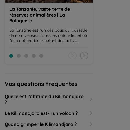
La Tanzanie, vaste terre de
Safari et ran
réserves animalières | La
| La Balaguère
Balaguère
La Tanzanie est 
aiment les animau
La Tanzanie est l'un des pays qui possède
diversité animale
de nombreuses richesses naturelles et où
les...
l'on peut pratiquer autant des activi...
Vos questions fréquentes
Quelle est l’altitude du Kilimandjaro
?
Le Kilimandjaro est-il un volcan ?
Quand grimper le Kilimandjaro ?