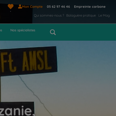
Mon Compte
05 62 97 46 46
Empreinte carbone
Qui sommes-nous ?
Balaguère pratique
Le Mag
es
Nos spécialistes
zanie,