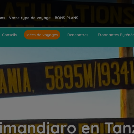
ons
Votre type de voyage
BONS PLANS
Conseils
Idées de voyages
Rencontres
Etonnantes Pyréné
limandjaro en Tan