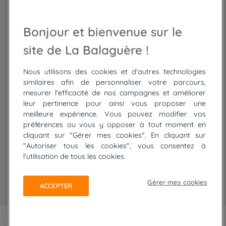
Trek Népal
Voyage à vélo
Recrutement
Randonnée Maroc
Randonnée
Bonjour et bienvenue sur le
Trek Mauritanie
Trek
Randonnée Pérou
site de La Balaguère !
Nous utilisons des cookies et d'autres technologies
Top
circuits
similaires afin de personnaliser votre parcours,
mesurer l'efficacité de nos campagnes et améliorer
Tour du lac de Constance à vélo
leur pertinence pour ainsi vous proposer une
Cyclades : Amorgos et Naxos
meilleure expérience. Vous pouvez modifier vos
Randonnée aux Bardenas Reales
préférences ou vous y opposer à tout moment en
De Collioure à Cadaquès à pied
cliquant sur "Gérer mes cookies". En cliquant sur
Découverte des trésors de Madère
"Autoriser tous les cookies", vous consentez à
Rando Réunion en douceur
l'utilisation de tous les cookies.
Raquettes balnéo, Néouvielle Gavarnie
Trek sur Tenerife
Gérer mes cookies
ACCEPTER
PLAN DU SITE
MENTIONS LÉGALES ET CGU
CONFIDENTIALITÉ