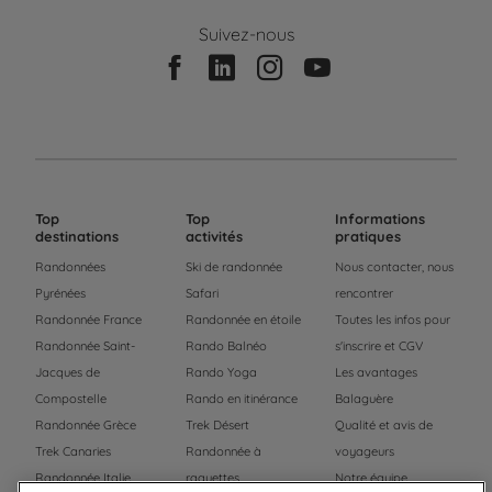
Suivez-nous
Top
Top
Informations
destinations
activités
pratiques
Randonnées
Ski de randonnée
Nous contacter, nous
Pyrénées
Safari
rencontrer
Randonnée France
Randonnée en étoile
Toutes les infos pour
Randonnée Saint-
Rando Balnéo
s'inscrire et CGV
Jacques de
Rando Yoga
Les avantages
Compostelle
Rando en itinérance
Balaguère
Randonnée Grèce
Trek Désert
Qualité et avis de
Trek Canaries
Randonnée à
voyageurs
Randonnée Italie
raquettes
Notre équipe