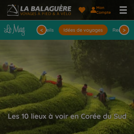
Mon
Compte
<
>
Actualités
Conseils
Idées de voyages
Rencontr
Les 10 lieux à voir en Corée du Sud