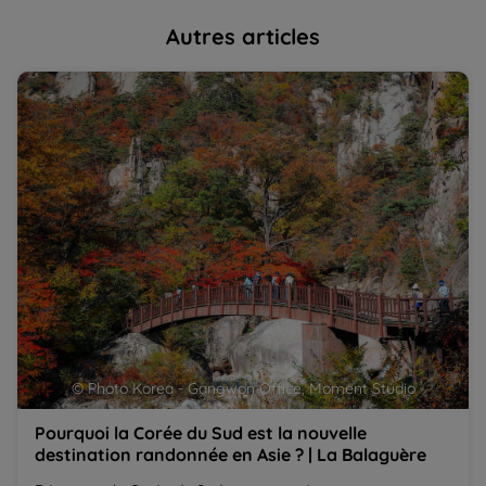
Autres articles
Pourquoi la Corée du Sud est la nouvelle destination
Le
randonnée en Asie ? | La Balaguère
de
© Photo Korea - Gangwon Office, Moment Studio
Pourquoi la Corée du Sud est la nouvelle
destination randonnée en Asie ? | La Balaguère