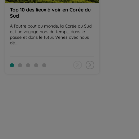
Top 10 des lieux à voir en Corée du
Le Japon, aut
Sud
mais toujours 
Balaguère
À l’autre bout du monde, la Corée du Sud
est un voyage hors du temps, dans le
Le Japon intrigue 
passé et dans le futur. Venez avec nous
Entre clichés et i
dé...
se faire une idée 