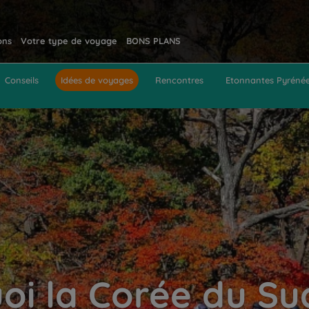
ons
Votre type de voyage
BONS PLANS
Conseils
Idées de voyages
Rencontres
Etonnantes Pyréné
oi la Corée du Sud