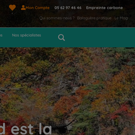
Mon Compte
05 62 97 46 46
Empreinte carbone
Qui sommes-nous ?
Balaguère pratique
Le Mag
es
Nos spécialistes
 est la