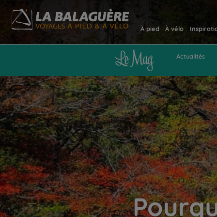
À pied
À vélo
Inspirati
Actualités
Pourqu