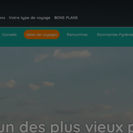
ons
Votre type de voyage
BONS PLANS
Conseils
Idées de voyages
Rencontres
Etonnantes Pyréné
 un des plus vieux