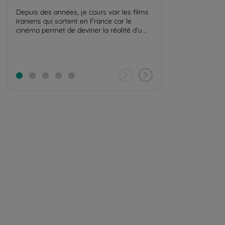
Balaguère
Depuis des années, je cours voir les films
iraniens qui sortent en France car le
Rizières du Nord, 
cinéma permet de deviner la réalité d’u...
Centre, delta du
Stéphanie nous fa
région ...