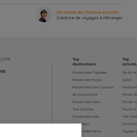
Un article de Christine Coumet
Créatrice de voyages à l'étranger
 UCPA
Top
Top
destinations
activité
ons
Randonnées Pyrénées
Ski de r
Randonnée France
Safari
Randonnée Saint-Jacques
Randonné
de Compostelle
Rando B
Randonnée Grèce
Rando Y
Trek Canaries
Rando en
Randonnée Italie
Trek Dése
Trek Népal
Randonné
Randonnée Maroc
Voyage à