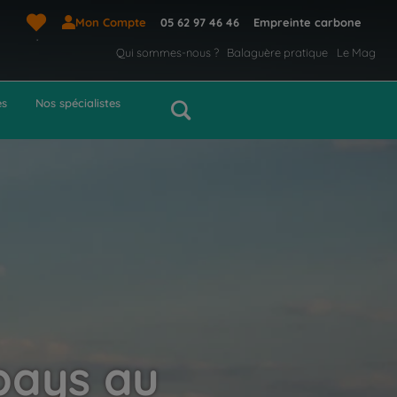
Mon Compte
05 62 97 46 46
Empreinte carbone
Qui sommes-nous ?
Balaguère pratique
Le Mag
es
Nos spécialistes
 pays au