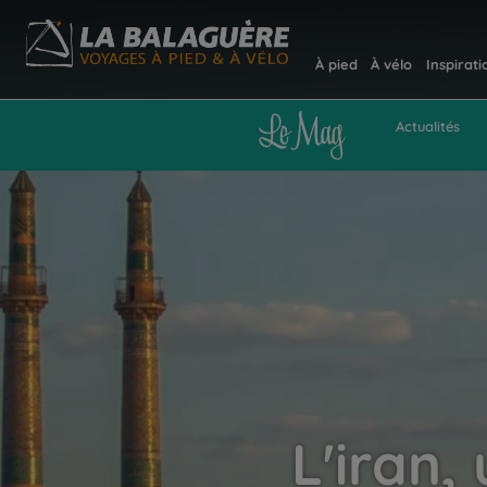
À pied
À vélo
Inspirati
Actualités
L'iran,