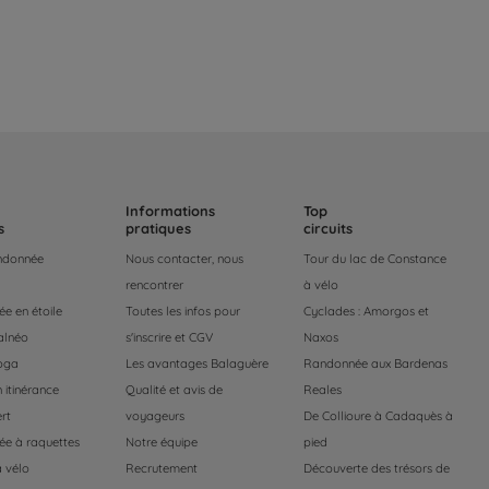
Informations
Top
s
pratiques
circuits
andonnée
Nous contacter, nous
Tour du lac de Constance
rencontrer
à vélo
e en étoile
Toutes les infos pour
Cyclades : Amorgos et
alnéo
s'inscrire et CGV
Naxos
oga
Les avantages Balaguère
Randonnée aux Bardenas
 itinérance
Qualité et avis de
Reales
rt
voyageurs
De Collioure à Cadaquès à
e à raquettes
Notre équipe
pied
 vélo
Recrutement
Découverte des trésors de