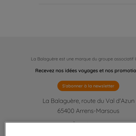
La Balaguère est une marque du groupe associatif
Recevez nos idées voyages et nos promoti
S'abonner à la newsletter
La Balaguère, route du Val d'Azun
65400 Arrens-Marsous
Contactez-nous
labalaguere@labalaguere.com