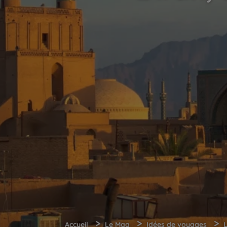
>
>
>
Accueil
Le Mag
Idées de voyages
L