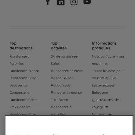
Top
Top
Informations
destinations
activités
pratiques
Randonnées
Ski de randonnée
Nous contacter, nous
Pyrénées
Safari
rencontrer
Randonnée France
Randonnée en étoile
Toutes les infos pour
Randonnée Saint-
Rando Balnéo
s'inscrire et CGV
Jacques de
Rando Yoga
Les avantages
Compostelle
Rando en itinérance
Balaguère
Randonnée Grèce
Trek Désert
Qualité et avis de
Trek Canaries
Randonnée à
voyageurs
Randonnée Italie
raquettes
Notre équipe
Trek Népal
Voyage à vélo
Recrutement
Randonnée Maroc
Randonnée