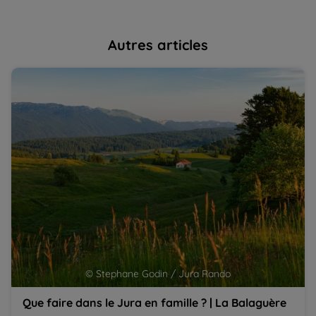
Autres articles
Que faire dans le Jura en famille ? | La Balaguère
5 
Fr
© Stephane Godin / Jura Rando
Que faire dans le Jura en famille ? | La Balaguère