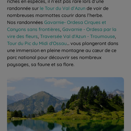
riches en espèces, il n’est pas rare lors d’une
randonnée sur
le Tour du Val d’Azun
de voir de
nombreuses marmottes courir dans l’herbe.
Nos randonnées
Gavarnie- Ordesa Cirques et
Canyons sans frontières
,
Gavarnie - Ordesa par la
vire des fleurs
,
Traversée Val d'Azun - Troumouse
,
Tour du Pic du Midi d'Ossau
... vous plongeront dans
une immersion en pleine montagne au cœur de ce
parc national pour découvrir ses nombreux
paysages, sa faune et sa flore.