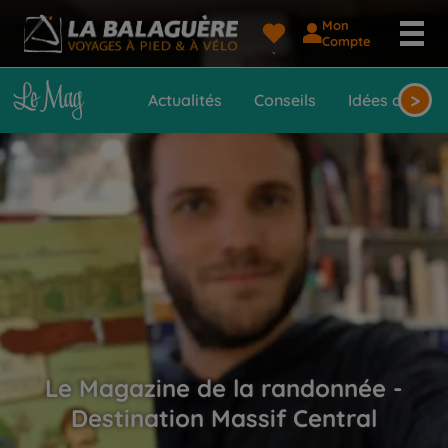
Mon
Compte
>
Actualités
Conseils
Idées de voy
Le Magazine de la randonnée -
Destination Massif Central