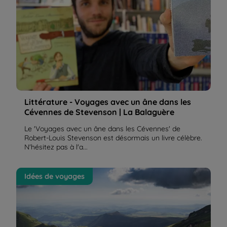
Littérature - Voyages avec un âne dans les
Cévennes de Stevenson | La Balaguère
Le 'Voyages avec un âne dans les Cévennes' de
Robert-Louis Stevenson est désormais un livre célèbre.
N'hésitez pas à l'a...
Quel est le point culminant du Massif Central ? | La
Idées de voyages
Balaguère