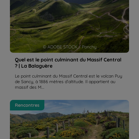
© ADOBE STOCK / Ponchy
Quel est le point culminant du Massif Central
? | La Balaguère
Le point culminant du Massif Central est le volcan Puy
de Sancy, à 1886 mètres d’altitude. Il appartient au
massif des M...
Le chemin de Stevenson ou GR70 | La Balaguère
Rencontres