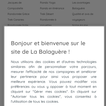
Jacques de
Rando Yoga
Les avantages
Compostelle
Rando en itinérance
Balaguère
Randonnée Grèce
Trek Désert
Qualité et avis de
Trek Canaries
Randonnée à
voyageurs
Randonnée Italie
raquettes
Notre équipe
Trek Népal
Voyage à vélo
Recrutement
Randonnée Maroc
Randonnée
Bonjour et bienvenue sur le
Trek Mauritanie
Trek
Randonnée Pérou
site de La Balaguère !
Nous utilisons des cookies et d'autres technologies
Top
circuits
similaires afin de personnaliser votre parcours,
mesurer l'efficacité de nos campagnes et améliorer
Tour du lac de Constance à vélo
leur pertinence pour ainsi vous proposer une
Cyclades : Amorgos et Naxos
meilleure expérience. Vous pouvez modifier vos
Randonnée aux Bardenas Reales
préférences ou vous y opposer à tout moment en
De Collioure à Cadaquès à pied
cliquant sur "Gérer mes cookies". En cliquant sur
Découverte des trésors de Madère
"Autoriser tous les cookies", vous consentez à
Rando Réunion en douceur
l'utilisation de tous les cookies.