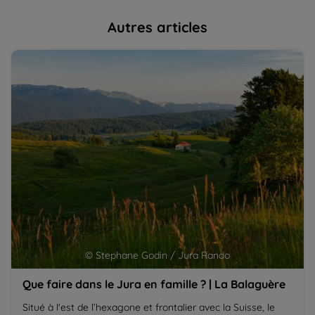
Autres articles
Que faire dans le Jura en famille ? | La Balaguère
5 
Fr
© Stephane Godin / Jura Rando
Que faire dans le Jura en famille ? | La Balaguère
Situé à l'est de l’hexagone et frontalier avec la Suisse, le