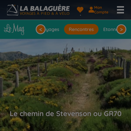
Mon
Compte
<
>
seils
Idées de voyages
Rencontres
Etonnantes 
Le chemin de Stevenson ou GR70