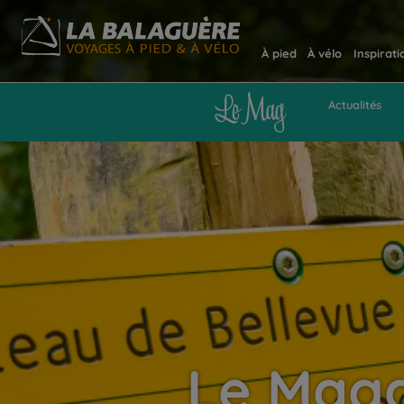
À pied
À vélo
Inspirati
Actualités
Le Maga