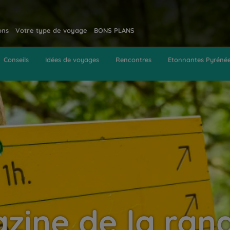
ons
Votre type de voyage
BONS PLANS
Conseils
Idées de voyages
Rencontres
Etonnantes Pyréné
zine de la ran