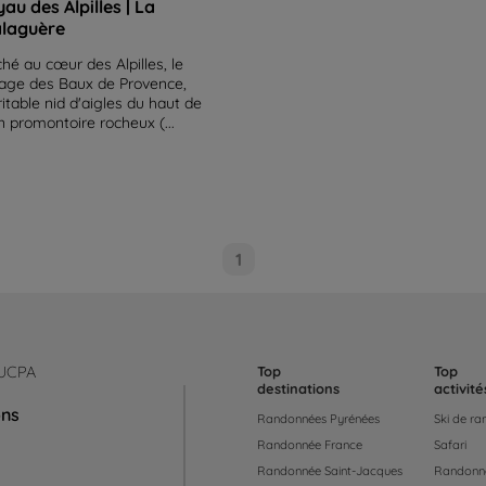
yau des Alpilles | La
laguère
ché au cœur des Alpilles, le
llage des Baux de Provence,
ritable nid d'aigles du haut de
n promontoire rocheux (...
1
 UCPA
Top
Top
destinations
activité
ons
Randonnées Pyrénées
Ski de r
Randonnée France
Safari
Randonnée Saint-Jacques
Randonné