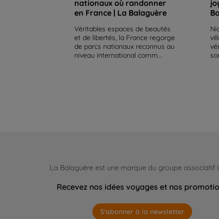
nationaux où randonner
jo
en France | La Balaguère
Ba
Véritables espaces de beautés
Ni
et de libertés, la France regorge
vi
de parcs nationaux reconnus au
vé
niveau international comm...
so
La Balaguère est une marque du groupe associatif
Recevez nos idées voyages et nos promoti
S'abonner à la newsletter