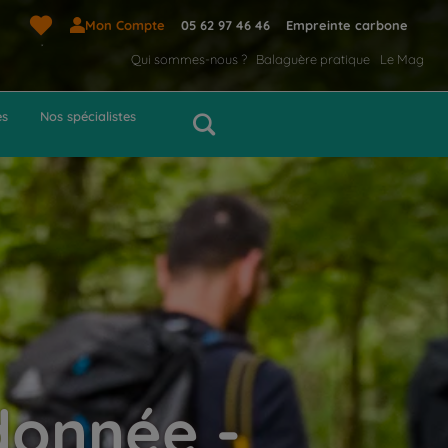
Mon Compte
05 62 97 46 46
Empreinte carbone
Qui sommes-nous ?
Balaguère pratique
Le Mag
es
Nos spécialistes
donnée -