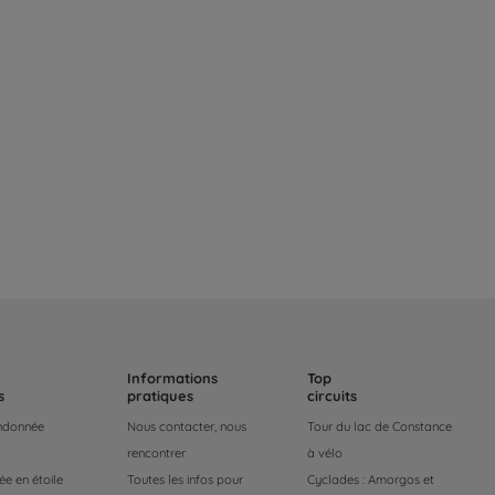
Informations
Top
s
pratiques
circuits
andonnée
Nous contacter, nous
Tour du lac de Constance
rencontrer
à vélo
e en étoile
Toutes les infos pour
Cyclades : Amorgos et