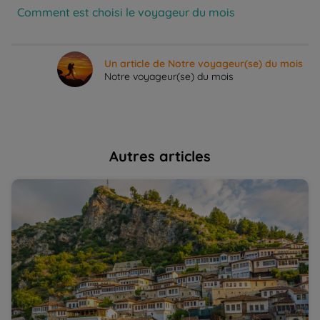
Comment est choisi le voyageur du mois
Un article de Notre voyageur(se) du mois
Notre voyageur(se) du mois
Autres articles
L'Albanie, un pays à l'accueil extraordinaire | La
Al
Balaguère