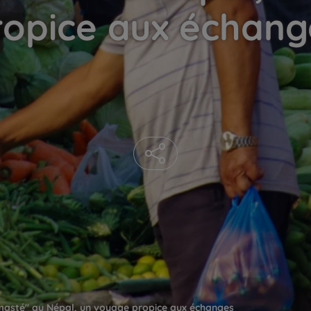
ropice aux échang
asté" au Népal, un voyage propice aux échanges