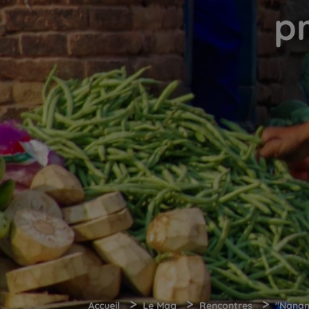
p
>
>
>
Accueil
Le Mag
Rencontres
"Nanam