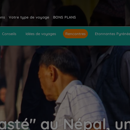
ons
Votre type de voyage
BONS PLANS
Conseils
Idées de voyages
Rencontres
Etonnantes Pyréné
sté" au Népal, u