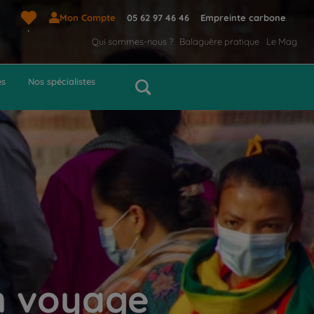
Mon Compte
05 62 97 46 46
Empreinte carbone
Qui sommes-nous ?
Balaguère pratique
Le Mag
es
Nos spécialistes
n voyage