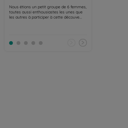
Balaguère
Nous étions un petit groupe de 6 femmes,
toutes aussi enthousiastes les unes que
Le Japon intrigue 
les autres à participer à cette découve...
Entre clichés et i
se faire une idée 