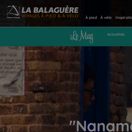
À pied
À vélo
Inspirati
Actualités
"Nanama