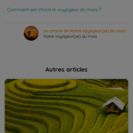
Comment est choisi le voyageur du mois ?
Un article de Notre voyageur(se) du mois
Notre voyageur(se) du mois
Autres articles
Vietnam : un pays paisible et hospitalier, le témoignage
Vi
du guide Viet | La Balaguère
sa