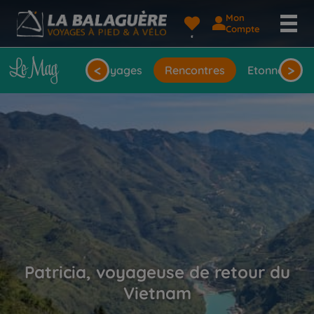
Mon
Compte
<
>
seils
Idées de voyages
Rencontres
Etonnantes 
Patricia, voyageuse de retour du
Vietnam