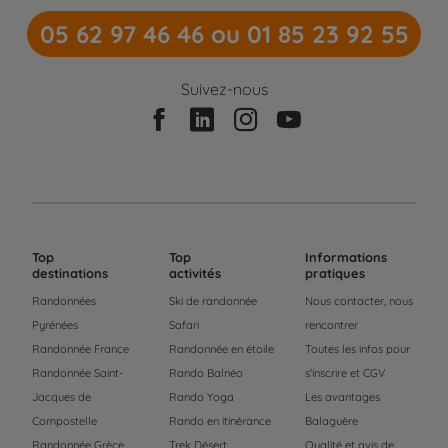
05 62 97 46 46 ou 01 85 23 92 55
Suivez-nous
Top
Top
Informations
destinations
activités
pratiques
Randonnées
Ski de randonnée
Nous contacter, nous
Pyrénées
Safari
rencontrer
Randonnée France
Randonnée en étoile
Toutes les infos pour
Randonnée Saint-
Rando Balnéo
s'inscrire et CGV
Jacques de
Rando Yoga
Les avantages
Compostelle
Rando en itinérance
Balaguère
Randonnée Grèce
Trek Désert
Qualité et avis de