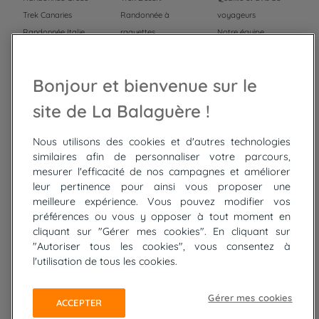
Trek Canaries
Randonnée à
voyageurs
Randonnée Italie
raquettes
Notre équipe
Trek Népal
Voyage à vélo
Recrutement
Randonnée Maroc
Randonnée
Bonjour et bienvenue sur le
Trek Mauritanie
Trek
Randonnée Pérou
site de La Balaguère !
Nous utilisons des cookies et d'autres technologies
Top
circuits
similaires afin de personnaliser votre parcours,
mesurer l'efficacité de nos campagnes et améliorer
Tour du lac de Constance à vélo
leur pertinence pour ainsi vous proposer une
Cyclades : Amorgos et Naxos
meilleure expérience. Vous pouvez modifier vos
Randonnée aux Bardenas Reales
préférences ou vous y opposer à tout moment en
De Collioure à Cadaquès à pied
cliquant sur "Gérer mes cookies". En cliquant sur
Découverte des trésors de Madère
"Autoriser tous les cookies", vous consentez à
Rando Réunion en douceur
l'utilisation de tous les cookies.
Raquettes balnéo, Néouvielle Gavarnie
Trek sur Tenerife
Gérer mes cookies
ACCEPTER