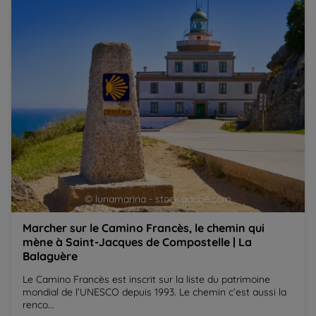
Saint-Jacques de Compostelle | La Balaguère
in
S
© lunamarina - stock.adobe.com
Marcher sur le Camino Francès, le chemin qui
mène à Saint-Jacques de Compostelle | La
Balaguère
Le Camino Francès est inscrit sur la liste du patrimoine
mondial de l’UNESCO depuis 1993. Le chemin c’est aussi la
renco...