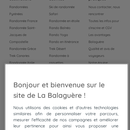
Randonnées
Ski de randonnée
Nous contacter, nous
Pyrénées
Safari
rencontrer
Randonnée France
Randonnée en étoile
Toutes les infos pour
Randonnée Saint-
Rando Balnéo
s'inscrire et CGV
Jacques de
Rando Yoga
Les avantages
Compostelle
Rando en itinérance
Balaguère
Randonnée Grèce
Trek Désert
Qualité et avis de
Trek Canaries
Randonnée à
voyageurs
Randonnée Italie
raquettes
Notre équipe
Trek Népal
Voyage à vélo
Recrutement
Randonnée Maroc
Randonnée
Bonjour et bienvenue sur le
Trek Mauritanie
Trek
Randonnée Pérou
site de La Balaguère !
Nous utilisons des cookies et d'autres technologies
Top
circuits
similaires afin de personnaliser votre parcours,
mesurer l'efficacité de nos campagnes et améliorer
Tour du lac de Constance à vélo
leur pertinence pour ainsi vous proposer une
Cyclades : Amorgos et Naxos