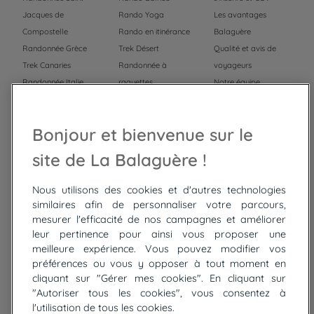
Jacques de
Rando Yoga
Les avantages
Compostelle
Rando en itinérance
Balaguère
Randonnée Grèce
Trek Désert
Qualité et avis de
Trek Canaries
Randonnée à
voyageurs
Randonnée Italie
raquettes
Notre équipe
Trek Népal
Voyage à vélo
Recrutement
Randonnée Maroc
Randonnée
Bonjour et bienvenue sur le
Trek Mauritanie
Trek
Randonnée Pérou
site de La Balaguère !
Nous utilisons des cookies et d'autres technologies
Top
circuits
similaires afin de personnaliser votre parcours,
mesurer l'efficacité de nos campagnes et améliorer
Tour du lac de Constance à vélo
leur pertinence pour ainsi vous proposer une
Cyclades : Amorgos et Naxos
meilleure expérience. Vous pouvez modifier vos
Randonnée aux Bardenas Reales
préférences ou vous y opposer à tout moment en
De Collioure à Cadaquès à pied
cliquant sur "Gérer mes cookies". En cliquant sur
Découverte des trésors de Madère
"Autoriser tous les cookies", vous consentez à
Rando Réunion en douceur
l'utilisation de tous les cookies.