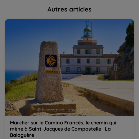
Autres articles
Marcher sur le Camino Francès, le chemin qui mène à
Le
Saint-Jacques de Compostelle | La Balaguère
in
S
© lunamarina - stock.adobe.com
Marcher sur le Camino Francès, le chemin qui
mène à Saint-Jacques de Compostelle | La
Balaguère