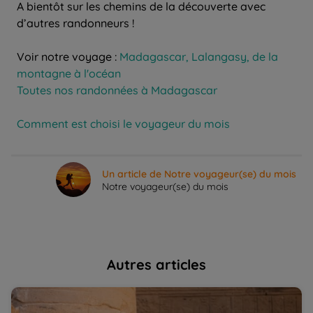
A bientôt sur les chemins de la découverte avec
d’autres randonneurs !
Voir notre voyage :
Madagascar, Lalangasy, de la
montagne à l'océan
Toutes nos randonnées à Madagascar
Comment est choisi le voyageur du mois
Un article de Notre voyageur(se) du mois
Notre voyageur(se) du mois
Autres articles
L’Egypte comme au temps des pharaons : récit de
Gu
voyage | La Balaguère
L