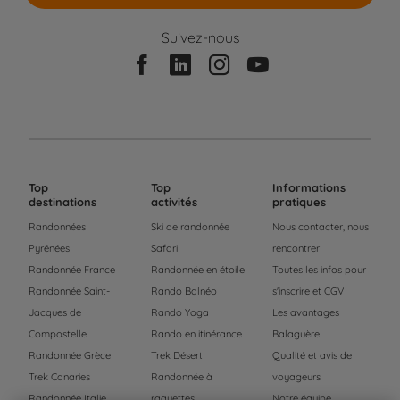
Suivez-nous
Top
Top
Informations
destinations
activités
pratiques
Randonnées
Ski de randonnée
Nous contacter, nous
Pyrénées
Safari
rencontrer
Randonnée France
Randonnée en étoile
Toutes les infos pour
Randonnée Saint-
Rando Balnéo
s'inscrire et CGV
Jacques de
Rando Yoga
Les avantages
Compostelle
Rando en itinérance
Balaguère
Randonnée Grèce
Trek Désert
Qualité et avis de
Trek Canaries
Randonnée à
voyageurs
Randonnée Italie
raquettes
Notre équipe