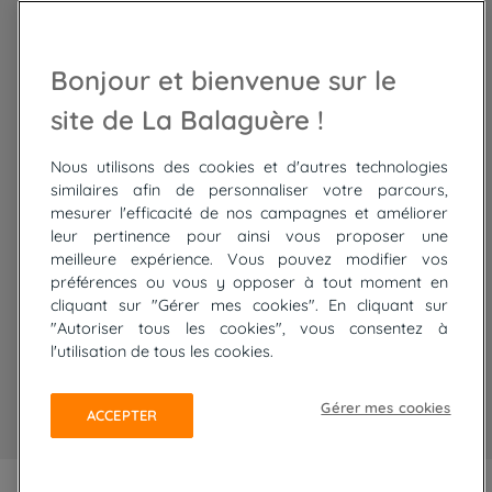
Trek Népal
Voyage à vélo
Recrutement
Randonnée Maroc
Randonnée
Bonjour et bienvenue sur le
Trek Mauritanie
Trek
Randonnée Pérou
site de La Balaguère !
Nous utilisons des cookies et d'autres technologies
Top
circuits
similaires afin de personnaliser votre parcours,
mesurer l'efficacité de nos campagnes et améliorer
Tour du lac de Constance à vélo
leur pertinence pour ainsi vous proposer une
Cyclades : Amorgos et Naxos
meilleure expérience. Vous pouvez modifier vos
Randonnée aux Bardenas Reales
préférences ou vous y opposer à tout moment en
De Collioure à Cadaquès à pied
cliquant sur "Gérer mes cookies". En cliquant sur
Découverte des trésors de Madère
"Autoriser tous les cookies", vous consentez à
Rando Réunion en douceur
l'utilisation de tous les cookies.
Raquettes balnéo, Néouvielle Gavarnie
Trek sur Tenerife
Gérer mes cookies
ACCEPTER