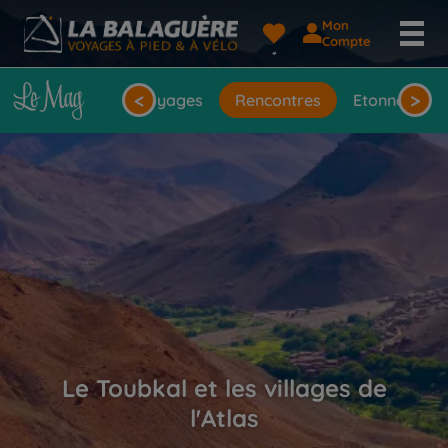
Mon
Compte
<
>
seils
Idées de voyages
Rencontres
Etonnantes 
Le Toubkal et les villages de
l'Atlas