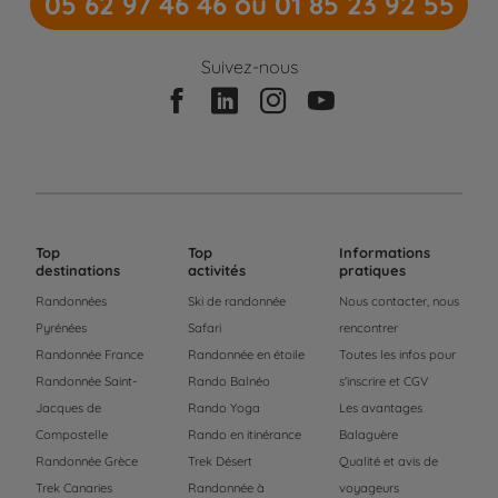
05 62 97 46 46 ou 01 85 23 92 55
Suivez-nous
Top
Top
Informations
destinations
activités
pratiques
Randonnées
Ski de randonnée
Nous contacter, nous
Pyrénées
Safari
rencontrer
Randonnée France
Randonnée en étoile
Toutes les infos pour
Randonnée Saint-
Rando Balnéo
s'inscrire et CGV
Jacques de
Rando Yoga
Les avantages
Compostelle
Rando en itinérance
Balaguère
Randonnée Grèce
Trek Désert
Qualité et avis de
Trek Canaries
Randonnée à
voyageurs