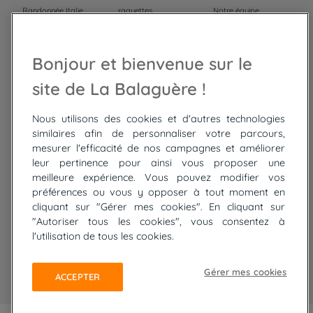
Randonnée Italie
raquettes
Notre équipe
Trek Népal
Voyage à vélo
Recrutement
Randonnée Maroc
Randonnée
Bonjour et bienvenue sur le
Trek Mauritanie
Trek
Randonnée Pérou
site de La Balaguère !
Nous utilisons des cookies et d'autres technologies
Top
circuits
similaires afin de personnaliser votre parcours,
mesurer l'efficacité de nos campagnes et améliorer
Tour du lac de Constance à vélo
leur pertinence pour ainsi vous proposer une
Cyclades : Amorgos et Naxos
meilleure expérience. Vous pouvez modifier vos
Randonnée aux Bardenas Reales
préférences ou vous y opposer à tout moment en
De Collioure à Cadaquès à pied
cliquant sur "Gérer mes cookies". En cliquant sur
Découverte des trésors de Madère
"Autoriser tous les cookies", vous consentez à
Rando Réunion en douceur
l'utilisation de tous les cookies.
Raquettes balnéo, Néouvielle Gavarnie
Trek sur Tenerife
Gérer mes cookies
ACCEPTER