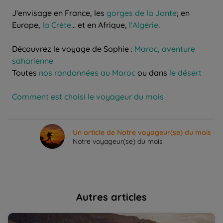
J'envisage en France, les
gorges de la Jonte
; en
Europe,
la Crète
... et en Afrique,
l'Algérie
.
Découvrez le voyage de Sophie :
Maroc, aventure
saharienne
Toutes
nos randonnées au Maroc
ou dans
le désert
Comment est choisi le voyageur du mois
Un article de Notre voyageur(se) du mois
Notre voyageur(se) du mois
Autres articles
Guide de randonnée au Maroc : rencontre avec Abdou |
Le