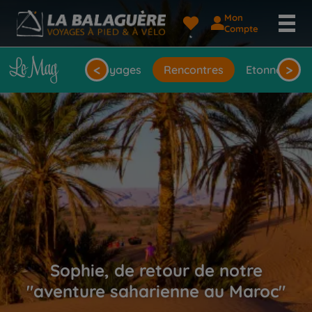
Mon
Compte
<
>
seils
Idées de voyages
Rencontres
Etonnantes 
Sophie, de retour de notre
"aventure saharienne au Maroc"