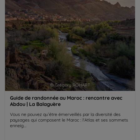
La Balaguère
B
© Grégory ROHART
Guide de randonnée au Maroc : rencontre avec
Abdou | La Balaguère
Vous ne pouvez qu’être émerveillés par la diversité des
paysages qui composent le Maroc : l'Atlas et ses sommets
enneig...